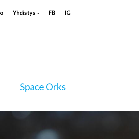
to
Yhdistys
FB
IG
Space Orks