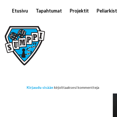
Päävalikko
Hyppää
Etusivu
Tapahtumat
Projektit
Peliarkis
pääsisältöön
Kirjaudu sisään
kirjoittaaksesi kommentteja