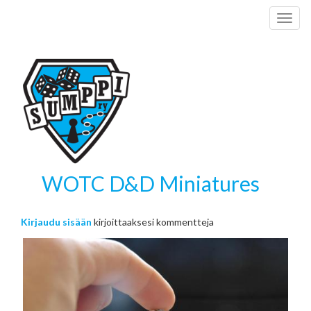
Hyppää
Toggl
pääsisältöön
naviga
WOTC D&D Miniatures
Kirjaudu sisään
kirjoittaaksesi kommentteja