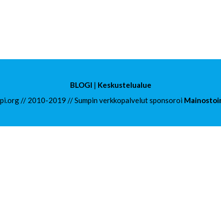
BLOGI
|
Keskustelualue
i.org // 2010-2019 // Sumpin verkkopalvelut sponsoroi
Mainostoi