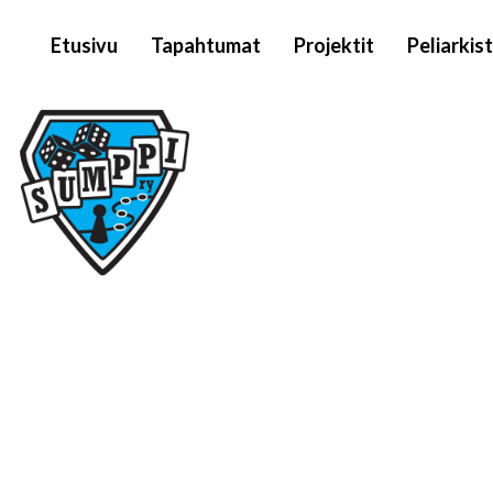
Päävalikko
Hyppää
Etusivu
Tapahtumat
Projektit
Peliarkis
pääsisältöön