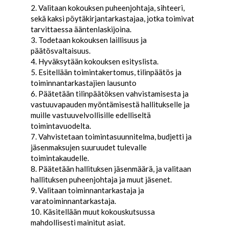
2. Valitaan kokouksen puheenjohtaja, sihteeri,
sekä kaksi pöytäkirjantarkastajaa, jotka toimivat
tarvittaessa ääntenlaskijoina.
3. Todetaan kokouksen laillisuus ja
päätösvaltaisuus.
4. Hyväksytään kokouksen esityslista.
5. Esitellään toimintakertomus, tilinpäätös ja
toiminnantarkastajien lausunto
6. Päätetään tilinpäätöksen vahvistamisesta ja
vastuuvapauden myöntämisestä hallitukselle ja
muille vastuuvelvollisille edelliseltä
toimintavuodelta.
7. Vahvistetaan toimintasuunnitelma, budjetti ja
jäsenmaksujen suuruudet tulevalle
toimintakaudelle.
8. Päätetään hallituksen jäsenmäärä, ja valitaan
hallituksen puheenjohtaja ja muut jäsenet.
9. Valitaan toiminnantarkastaja ja
varatoiminnantarkastaja.
10. Käsitellään muut kokouskutsussa
mahdollisesti mainitut asiat.