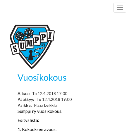
Hyppää
Toggl
pääsisältöön
naviga
Vuosikokous
Alkaa
To 12.4.2018 17:00
Päättyy
To 12.4.2018 19:00
Paikka
Plaza Leikkilä
Sumppi ry vuosikokous.
Esityslista:
1. Kokouksen avaus.